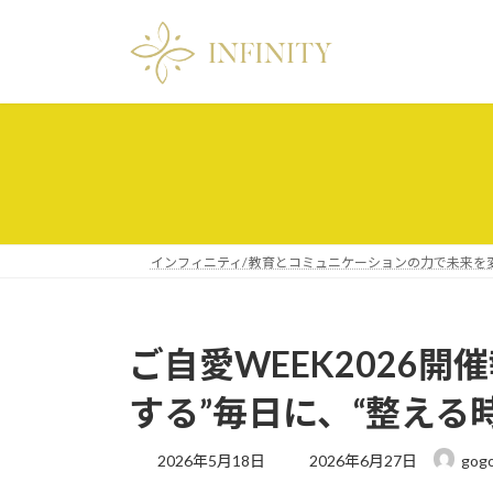
コ
ナ
ン
ビ
テ
ゲ
ン
ー
ツ
シ
へ
ョ
ス
ン
キ
に
ッ
移
プ
動
インフィニティ/ 教育とコミュニケーションの力で未来を
ご自愛WEEK2026
する”毎日に、“整える
最
2026年5月18日
2026年6月27日
gogo
終