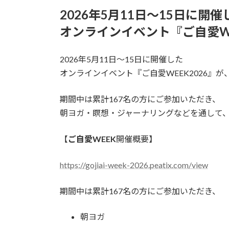
更
2026年5月11日〜15日に開催
新
日
オンラインイベント『ご自愛WE
時
:
2026年5月11日〜15日に開催した
オンラインイベント『ご自愛WEEK2026』
期間中は累計167名の方にご参加いただき、
朝ヨガ・瞑想・ジャーナリングなどを通して、
【
ご自愛WEEK
開催概要】
https://gojiai-week-2026.peatix.com/view
期間中は累計167名の方にご参加いただき、
朝ヨガ