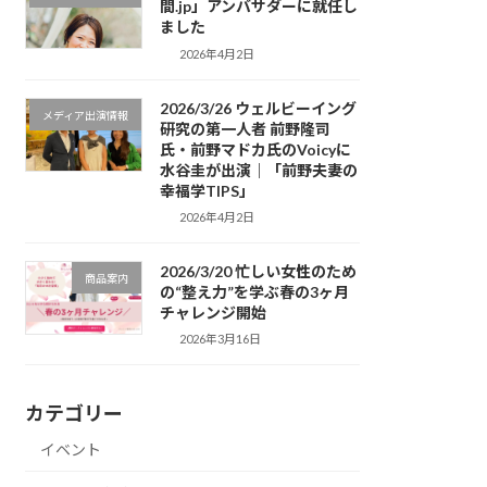
間.jp」アンバサダーに就任し
ました
2026年4月2日
2026/3/26 ウェルビーイング
メディア出演情報
研究の第一人者 前野隆司
氏・前野マドカ氏のVoicyに
水谷圭が出演｜「前野夫妻の
幸福学TIPS」
2026年4月2日
2026/3/20 忙しい女性のため
商品案内
の“整え力”を学ぶ春の3ヶ月
チャレンジ開始
2026年3月16日
カテゴリー
イベント